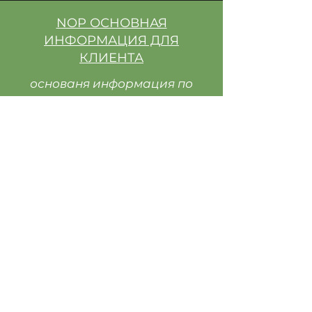
NOP ОСНОВНАЯ
ИНФОРМАЦИЯ ДЛЯ
КЛИЕНТА
основаня информация по
сертификации USDA NOP
Скачать
NOP ADVERSE ACTION
INFORMATION
Информация по
противоположным действиям
Скачать